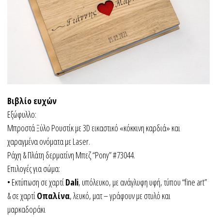
Βιβλίο ευχών
Εξώφυλλο:
Μπροστά Ξύλο Ρουστίκ με 3D εικαστικό «κόκκινη καρδιά» και
χαραγμένα ονόματα με Laser.
Ράχη & Πλάτη δερματίνη Μπεζ “Pony” #73044.
Επιλογές για σώμα:
• Εκτύπωση σε χαρτί
Dali
, υπόλευκο, με ανάγλυφη υφή, τύπου “fine art”
& σε χαρτί
Οπαλίνα
, λευκό, ματ – γράφουν με στυλό και
μαρκαδοράκι