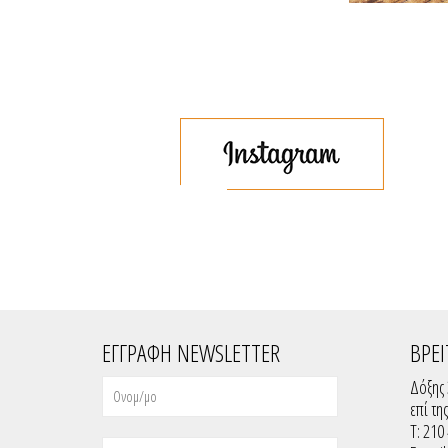
ΕΓΓΡΑΦΗ NEWSLETTER
ΒΡΕΙ
Δόξης 
επί τη
T: 210