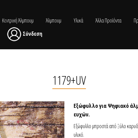
Κεντρική Άλμπουμ
Άλμπουμ
Υλικά
Άλλα Προϊόντα
Π
Σύνδεση
1179+UV
Εξώφυλλο για Ψηφιακό άλμ
ευχών.
Εξώφυλλο μπροστά από Ξύλο καρυδιά
υλικό.