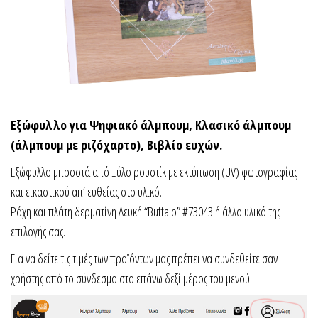
Εξώφυλλο για Ψηφιακό άλμπουμ, Κλασικό άλμπουμ
(άλμπουμ με ριζόχαρτο), Βιβλίο ευχών.
Εξώφυλλο μπροστά από Ξύλο ρουστίκ με εκτύπωση (UV) φωτογραφίας
και εικαστικού απ’ ευθείας στο υλικό.
Ράχη και πλάτη δερματίνη Λευκή “Buffalo” #73043 ή άλλο υλικό της
επιλογής σας.
Για να δείτε τις τιμές των προϊόντων μας πρέπει να συνδεθείτε σαν
χρήστης από το σύνδεσμο στο επάνω δεξί μέρος του μενού.