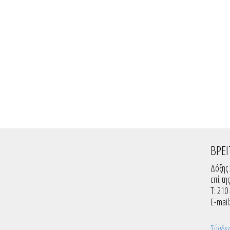
ΒΡΕΙ
Δόξης 
επί τη
T: 210
E-mail
Σύνδε